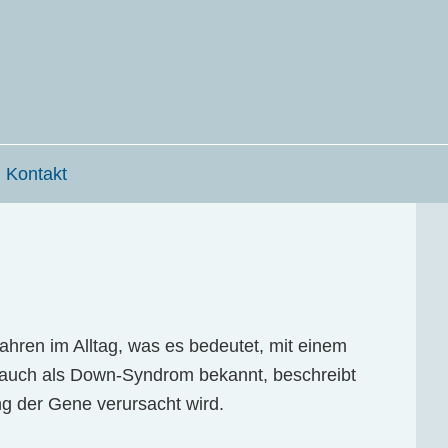
Kontakt
ahren im Alltag, was es bedeutet, mit einem
 auch als Do­wn-Syn­drom bekannt, be­sch­re­ibt
g der Gene ver­ursac­ht wird.