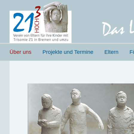
Zur
Zum
Hauptnavigation
Inhalt
springen
springen
Über uns
Projekte und Termine
Eltern
F