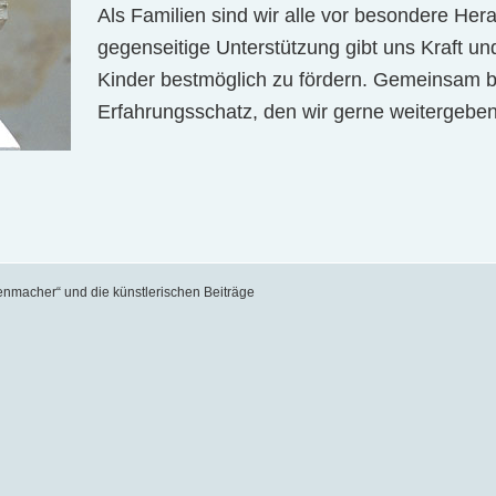
Als Familien sind wir alle vor besondere Hera­u­
geg­en­se­i­tige Unterstützung gibt uns Kraft 
Kinder bestmöglich zu fördern. Ge­me­insam 
Er­f­ahr­ungsschatz, den wir gerne weiterg­eb
enmacher“ und die künstlerischen Beiträge